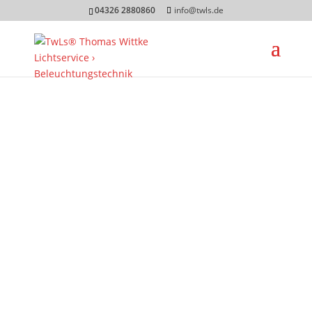
04326 2880860
info@twls.de